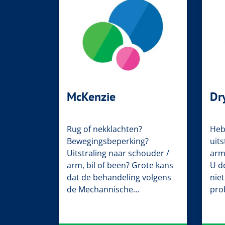
McKenzie
Dr
Rug of nekklachten?
Hebt
Bewegingsbeperking?
uit
Uitstraling naar schouder /
arm
arm, bil of been? Grote kans
U d
dat de behandeling volgens
nie
de Mechannische…
pro