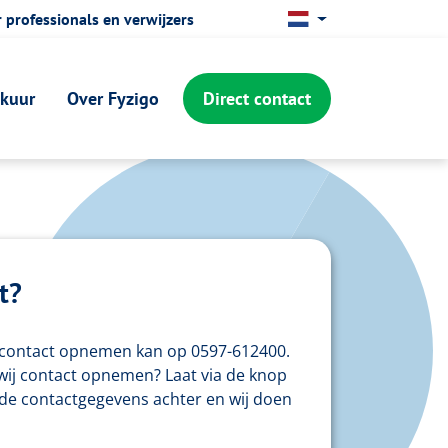
 professionals en verwijzers
Lettergrootte vergroten
Hoog contrast wisselen
ekuur
Over Fyzigo
Direct contact
t?
f contact opnemen kan op 0597-612400.
 wij contact opnemen? Laat via de knop
de contactgegevens achter en wij doen