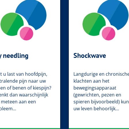
y needling
Shockwave
 u last van hoofdpijn,
Langdurige en chronisch
stralende pijn naar uw
klachten aan het
en of benen of kiespijn?
bewegingsapparaat
enkt dan waarschijnlijk
(gewrichten, pezen en
t meteen aan een
spieren bijvoorbeeld) ku
bleem…
uw leven behoorlijk…