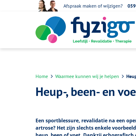
overslaan
Afspraak maken of wijzigen?
059
Home
Waarmee kunnen wij je helpen
Heup
Heup-, been- en vo
Een sportblessure, revalidatie na een ope
artrose? Het zijn slechts enkele voorbee
heup, been of voet. Dankzij echografisch