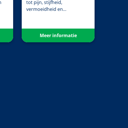
n
tot pijn, stijfheid,
vermoeidheid en…
Meer informatie