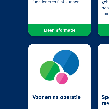
functioneren flink kunnen…
geb
han
spi
Meer informatie
Voor en na operatie
Sp
rev