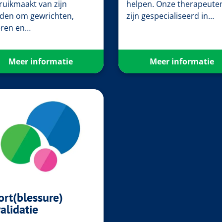
ruikmaakt van zijn
helpen. Onze therapeute
den om gewrichten,
zijn gespecialiseerd in…
eren en…
Meer informatie
Meer informatie
ort(blessure)
alidatie