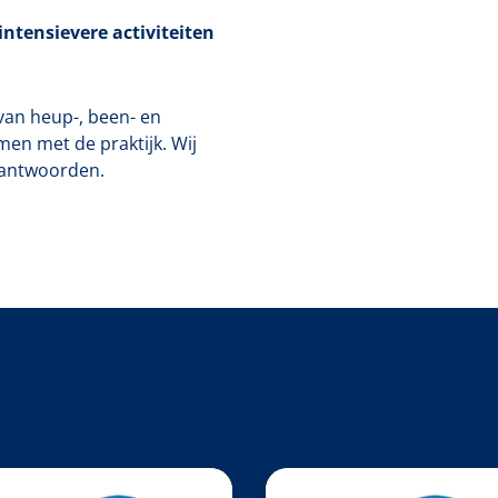
ntensievere activiteiten
van heup-, been- en
en met de praktijk. Wij
eantwoorden.