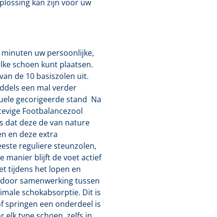
lossing kan zijn voor uw
 minuten uw persoonlijke,
elke schoen kunt plaatsen.
van de 10 basiszolen uit.
ddels een mal verder
tuele gecorigeerde stand Na
stevige Footbalancezool
is dat deze de van nature
en en deze extra
eeste reguliere steunzolen,
 manier blijft de voet actief
et tijdens het lopen en
 door samenwerking tussen
imale schokabsorptie. Dit is
f springen een onderdeel is
 elk type schoen, zelfs in