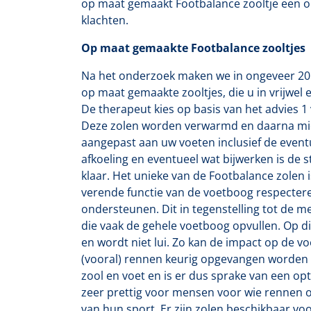
op maat gemaakt Footbalance zooltje een op
klachten.
Op maat gemaakte Footbalance zooltjes
Na het onderzoek maken we in ongeveer 20
op maat gemaakte zooltjes, die u in vrijwel 
De therapeut kies op basis van het advies 1 
Deze zolen worden verwarmd en daarna mi
aangepast aan uw voeten inclusief de even
afkoeling en eventueel wat bijwerken is de 
klaar. Het unieke van de Footbalance zolen 
verende functie van de voetboog respecter
ondersteunen. Dit in tegenstelling tot de m
die vaak de gehele voetboog opvullen. Op die
en wordt niet lui. Zo kan de impact op de vo
(vooral) rennen keurig opgevangen worden
zool en voet en is er dus sprake van een opt
zeer prettig voor mensen voor wie rennen o
van hun sport. Er zijn zolen beschikbaar voor