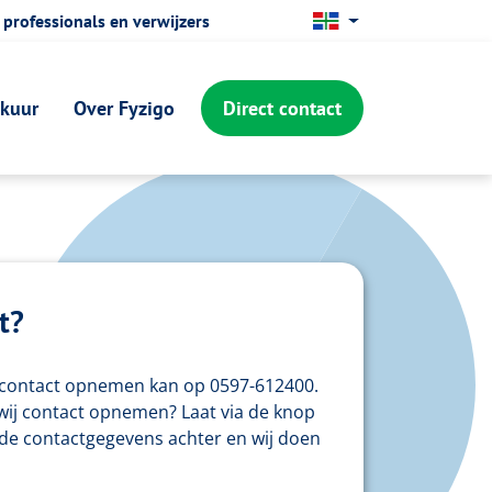
 professionals en verwijzers
Lettergrootte vergroten
Hoog contrast wisselen
ekuur
Over Fyzigo
Direct contact
t?
f contact opnemen kan op 0597-612400.
 wij contact opnemen? Laat via de knop
de contactgegevens achter en wij doen