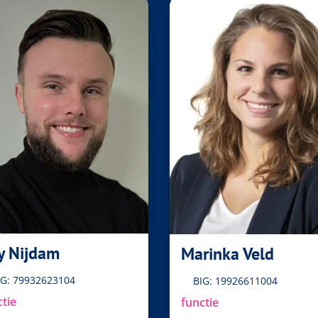
y Nijdam
Marinka Veld
IG: 79932623104
BIG: 19926611004
ctie
functie