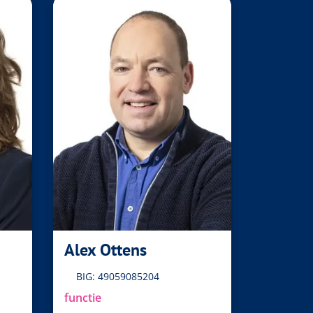
Alex Ottens
BIG: 49059085204
functie