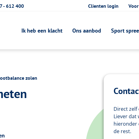
7 - 612 400
Clienten login
Voor
Ik heb een klacht
Ons aanbod
Sport spre
ootbalance zolen
Contac
meten
Direct zel
Liever dat
hieronder 
de rest.
en