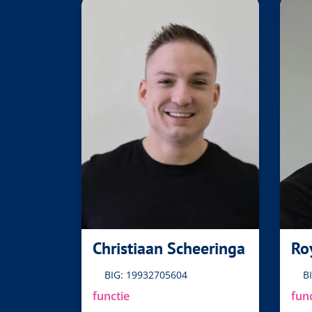
Christiaan Scheeringa
Ro
BIG: 19932705604
B
functie
fun