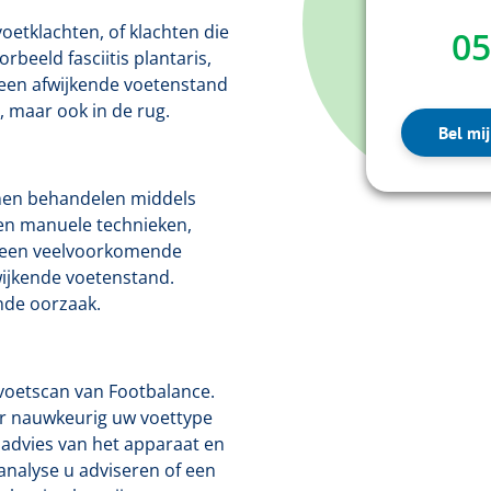
oetklachten, of klachten die
05
rbeeld fasciitis plantaris,
 een afwijkende voetenstand
, maar ook in de rug.
Bel mij
nnen behandelen middels
 en manuele technieken,
t een veelvoorkomende
wijkende voetenstand.
nde oorzaak.
-voetscan van Footbalance.
r nauwkeurig uw voettype
advies van het apparaat en
nalyse u adviseren of een